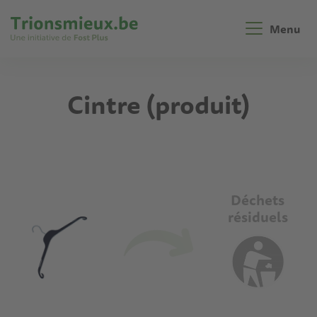
Aller
au
Menu
contenu
principal
Cintre (produit)
Déchets
résiduels